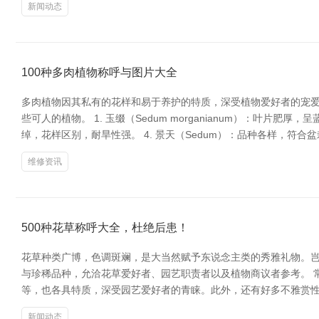
新闻动态
100种多肉植物称呼与图片大全
多肉植物因其私有的花样和易于养护的特质，深受植物爱好者的宠
些可人的植物。 1. 玉缀（Sedum morganianum）：叶片肥厚，
绰，花样区别，耐旱性强。 4. 景天（Sedum）：品种各样，符合盆栽
维修资讯
500种花草称呼大全，杜绝后患！
花草种类广博，色调斑斓，是大当然赋予东说念主类的秀雅礼物。岂
与珍稀品种，允洽花草爱好者、园艺职责者以及植物商议者参考。 
等，也各具特质，深受园艺爱好者的青睐。此外，还有好多不雅赏
新闻动态