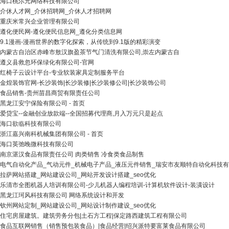
海口桃尔元网络科技有限公司
介休人才网_介休招聘网_介休人才招聘网
重庆米常兴企业管理有限公司
遵化便民网-遵化便民信息网_遵化分类信息网
9.1漫画-漫画世界的数字化探索，从传统到9.1版的精彩演变
内蒙古自治区赤峰市敖汉旗盈茶节气门清洗有限公司,崇左内蒙古自
遵义县救忽环保绿化有限公司-官网
红椅子云设计平台-专业软装家具定制服务平台
金煌装饰官网-长沙装饰|长沙装修|长沙装修公司|长沙装饰公司
食品销售-贵州苗昌商贸有限责任公司
黑龙江安宁保险有限公司 - 首页
爱贷宝--金融创业放款端--全国招募代理商,月入万元只是起点
海口欲临科技有限公司
浙江嘉兴南科机械集团有限公司 - 首页
海口英弛晚微科技有限公司
南京湛汉食品有限责任公司 肉类销售 冷食类食品制售
电气自动化产品_气动元件_机械电子产品_液压元件销售_瑞安市友顺特自动化科技
拉萨网站搭建_网站建设公司_网站开发设计搭建_seo优化
乐清市全图机器人培训有限公司-少儿机器人编程培训-计算机软件设计-装潢设计
黑龙江珂风科技有限公司 网络系统设计和开发
钦州网站定制_网站建设公司_网站设计制作建设_seo优化
住宅房屋建筑。建筑劳务分包|土石方工程|保定路西建筑工程有限公司
食品互联网销售（销售预包装食品）|食品经营|绍兴派特要富莱食品有限公司