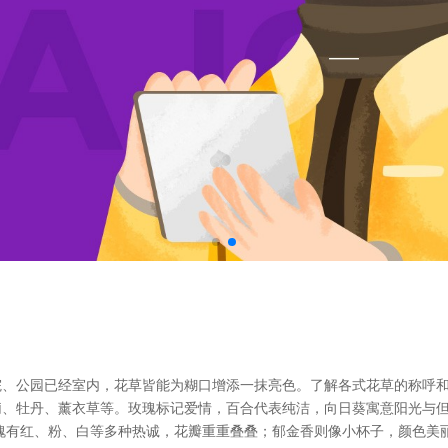
院、公园已经室内，花草皆能为糊口增添一抹亮色。了解各式花草的称呼
莉、牡丹、薰衣草等。玫瑰标记爱情，百合代表纯洁，向日葵寓意阳光与
瑰有红、粉、白等多种热诚，花瓣重重叠叠；郁金香则像小杯子，颜色美