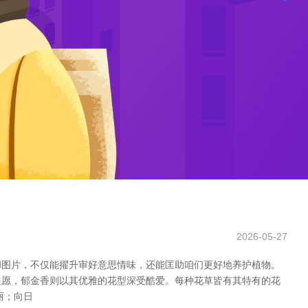
2026-05-27
和图片，不仅能擢升审好意思情味，还能匡助咱们更好地养护植物。
但愿，郁金香则以其优雅的花型深受酷爱。每种花草皆有其特有的花
丽；向日