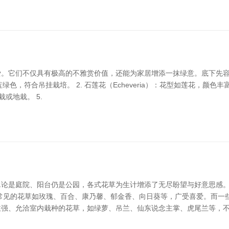
爱。它们不仅具有极高的不雅赏价值，还能为家居增添一抹绿意。底下先
呈蓝绿色，符合吊挂栽培。 2. 石莲花（Echeveria）：花型如莲花，颜色丰
或地栽。 5.
论是庭院、阳台仍是公园，各式花草为生计增添了无尽盼望与好意思感。
常见的花草如玫瑰、百合、康乃馨、郁金香、向日葵等，广受喜爱。而一
性强、允洽室内栽种的花草，如绿萝、吊兰、仙东说念主掌、虎尾兰等，