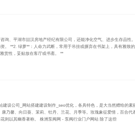
询、平湖市喆汉房地产经纪有限公司，还能净化空气、进步生存品性。以下是
**2. 绿萝**：人命力武断，常用于吊挂或摒弃在书架上，具有雅致的空
不雅赏性，妥贴放在客厅或书斋。 **
网站建设公司_网站搭建建设制作_seo优化，各具特色，是大当然赠给的
、康乃馨、向日葵、茉莉、牡丹、兰花、月季等。玫瑰象征爱情，百合代
则以其幽香著称。 株洲泵阀网 - 泵阀行业门户网站 除了这些