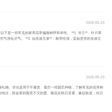
2026-05-23
一些常见的家养花草偏激称呼和本性。 **1. 吊兰**：叶片翠
气净化才气。 **3. 仙东谈主掌**：耐旱性强，妥贴坚苦的东谈主
2026-05-23
素丽礼物。非论是用于不雅赏、遮拦一经园艺种植，了解常见的花草称
表纯洁，郁金香则寓意不灭的爱。菊花在秋日灵通，象征耿直；向日