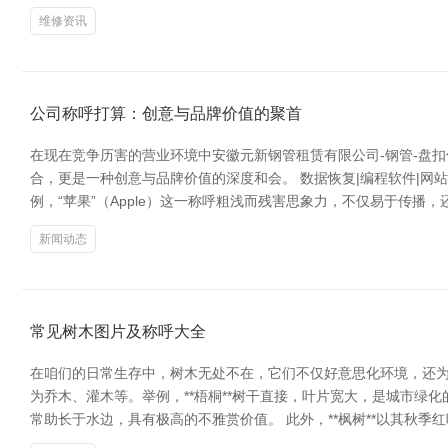
维修资讯
公司称呼打算：创意与品牌价值的聚首
在现在竞争历害的营业环境中安徽元新钢管租赁有限公司-钢管-盘
合，更是一种创意与品牌价值的深度和会。 数据恢复|编程软件|网
例，“苹果”（Apple）这一称呼粗浅而残害思象力，不仅易于传播
新闻动态
常见树木图片及称呼大全
在咱们的日常生存中，树木无处不在，它们不仅好意思化环境，还为
为乔木、灌木等。举例，**梧桐**树干直接，叶片宽大，是城市绿化的
常助长于水边，具有极高的不雅赏价值。 此外，**枫树**以其秋季红