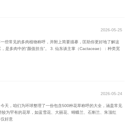
2026-05-25
容一些常见的多肉植物称呼，并附上简要描摹，匡助你更好地了解这
富，是多肉中的“颜值担当”。 3. 仙东谈主掌（Cactaceae）：种类宽
2026-05-24
今天，咱们为环球整理了一份包含500种花草称呼的大全，涵盖常见
些较为罕有的花草，如蓝雪花、大丽花、蝴蝶兰、石斛兰、朱顶红
不仅好意