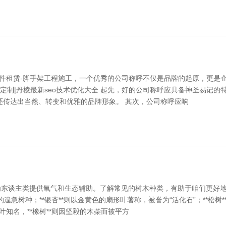
扣件租赁-脚手架工程施工，一个优秀的公司称呼不仅是品牌的起原，更是
站定制|丹棱最新seo技术优化大全 起先，好的公司称呼应具备神圣易记
，还传达出当然、转变和优雅的品牌形象。 其次，公司称呼应响
东谈主类提供氧气和生态辅助。了解常见的树木种类，有助于咱们更好地
遑急树种；**银杏**则以金黄色的扇形叶著称，被誉为“活化石”；**松树
叶知名，**橡树**则因坚毅的木柴而被平方