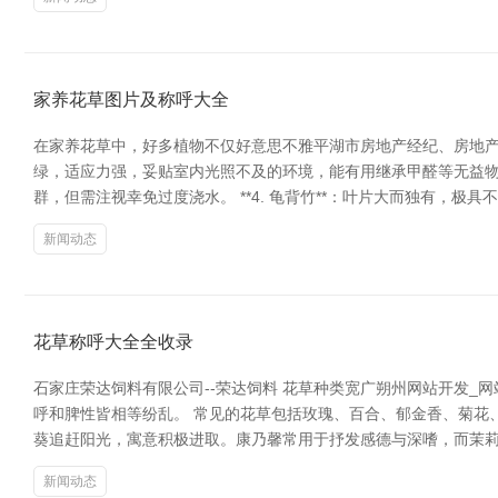
家养花草图片及称呼大全
在家养花草中，好多植物不仅好意思不雅平湖市房地产经纪、房地产咨
绿，适应力强，妥贴室内光照不及的环境，能有用继承甲醛等无益物资。 
群，但需注视幸免过度浇水。 **4. 龟背竹**：叶片大而独有，极具
新闻动态
花草称呼大全全收录
石家庄荣达饲料有限公司--荣达饲料 花草种类宽广朔州网站开发_
呼和脾性皆相等纷乱。 常见的花草包括玫瑰、百合、郁金香、菊花
葵追赶阳光，寓意积极进取。康乃馨常用于抒发感德与深嗜，而茉莉花
新闻动态