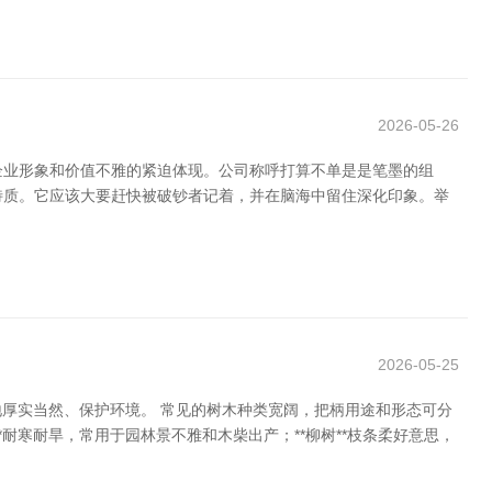
2026-05-26
企业形象和价值不雅的紧迫体现。公司称呼打算不单是是笔墨的组
的特质。它应该大要赶快被破钞者记着，并在脑海中留住深化印象。举
2026-05-25
厚实当然、保护环境。 常见的树木种类宽阔，把柄用途和形态可分
**耐寒耐旱，常用于园林景不雅和木柴出产；**柳树**枝条柔好意思，