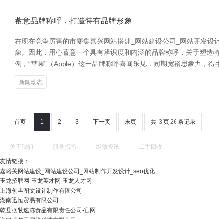
蓄意品牌称呼，打造特有品牌形象
在现在竞争厉害的市麇集嘉兴网站搭建_网站建设公司_网站开发设计
象。因此，用心蓄意一个具有辨识度和内涵的品牌称呼，关于塑造特
例，“苹果”（Apple）这一品牌称呼喜闻乐见，同期宽裕思象力，
新闻动态
首页
1
2
3
下一页
末页
共
3
页
26
条记录
关于我们
服务指南
维修资讯
二手回收
友情链接：
嘉峪关网站建设_网站建设公司_网站制作开发设计_seo优化
玉龙招聘网-玉龙英才网-玉龙人才网
上海创冉图文设计制作有限公司
湖南迅恒贸易有限公司
乾县摆牧速冻食品有限责任公司-官网