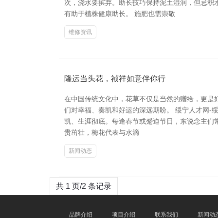
次，浇水要摈弃。助长技巧保持泥土湿润，但忌积
有助于植株健康助长。 施肥也需崇敬
维修资讯
隆运当头花，祯祥如意伴你行
在中国传统文化中，花草不仅是当然的赠给，更是好
们对幸福、奏凯和好运的深远期盼。 绥宁人才网-绥
凯、生涯彻底。每逢春节或蹙迫节日，东说念主们
贵茁壮，梅花代表与水滴
新闻动态
共 1 页/2 条记录
品牌介绍
项目介绍
联系我们
新闻动