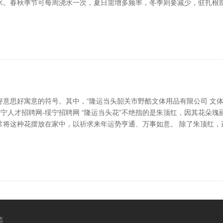
水。春秋季节可每周浇水一次，夏日需增多频率，冬季则要减少，驻扎根
意思好寓意的符号。其中，“隆运当头韶关市野酷文体用品有限公司 文体用
宁人才招聘网-绥宁招聘网 “隆运当头花”不绝指的是朱顶红，因其花朵瑰
常将这种花摆放在家中，以祈求来年运势亨通、万事如意。 除了朱顶红，
态