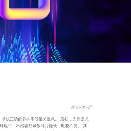
2026-05-27
掌执正确的养护手段至关遑急。 最初，光照是关
环境中，不然容易导致叶片徒长、吐花不良。 其