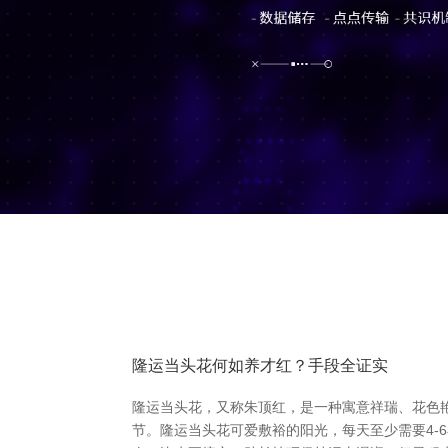
隆运当头花何如养才红？手段全证实
隆运当头花，又称朱顶红，是一种寓意祥瑞、花色
节。隆运当头花可爱敷裕的阳光，每天至少需要4-