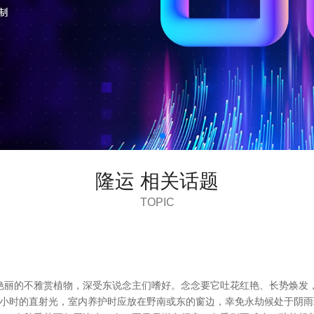
隆运 相关话题
TOPIC
艳丽的不雅赏植物，深受东说念主们嗜好。念念要它吐花红艳、长势焕发，
6小时的直射光，室内养护时应放在野南或东的窗边，幸免永劫候处于阴雨