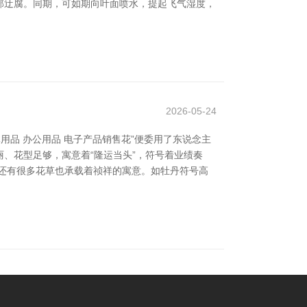
部迂腐。同期，可如期向叶面喷水，提起飞气湿度，
2026-05-24
品 办公用品 电子产品销售花”便委用了东说念主
丽、花型足够，寓意着“隆运当头”，符号着业绩奏
还有很多花草也承载着祯祥的寓意。如牡丹符号高