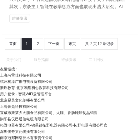
其次，东谈主工智能在教学惩办方面也展现出浩大后劲。AI
维修资讯
首页
1
2
下一页
末页
共
2
页
12
条记录
关于我们
服务指南
维修资讯
二手回收
友情链接：
上海玮雷佳科技有限公司
杭州杭淳广播电视设备有限公司
素质教育-北京唤醒初心教育科技有限公司
用户登录 - 智慧WiFi云管理平台
北京易丛文化传播有限公司
上海菁芜科技有限公司
宣威市斯莱夕火腿食品有限公司、火腿、香肠腌腊制品销售
崇阳县仅己通信电缆有限公司
拓野电器有限公司-锦星镇拓野电器有限公司-拓野电器有限公司官
深圳传奇文化传播有限公司
南京冠邦网络技术有限责任公司