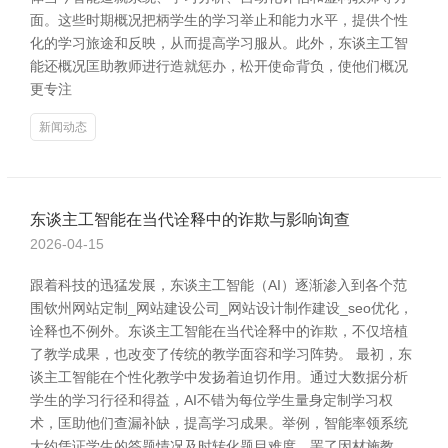
面。这些时期概况把柄学生的学习举止和能力水平，提供个性
化的学习旅途和反映，从而提高学习服从。此外，东谈主工智
能还概况匡助教师进行造就惩办，松开使命背负，使他们概况
更专注
新闻动态
东谈主工智能在当代诠释中的诈欺与影响询查
2026-04-15
跟着科技的迅猛发展，东谈主工智能（AI）逐渐渗入到各个范
围钦州网站定制_网站建设公司_网站设计制作建设_seo优化，
诠释也不例外。东谈主工智能在当代诠释中的诈欺，不仅培植
了教学成果，也改变了传统的教学面容和学习阵势。 最初，东
谈主工智能在个性化教学中发扬着迫切作用。通过大数据分析
学生的学习行径和得益，AI不错为每位学生量身定制学习权
术，匡助他们查漏补缺，提高学习成果。举例，智能率领系统
大约凭证学生的答题情况及时转化题目难度，罢了因材施教。