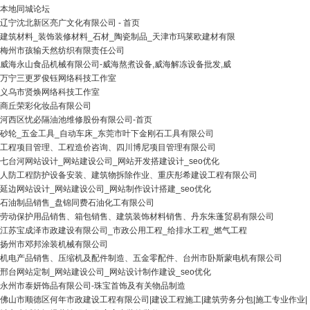
本地同城论坛
辽宁沈北新区亮广文化有限公司 - 首页
建筑材料_装饰装修材料_石材_陶瓷制品_天津市玛莱欧建材有限
梅州市孩输天然纺织有限责任公司
威海永山食品机械有限公司-威海熬煮设备,威海解冻设备批发,威
万宁三更罗俊钰网络科技工作室
义乌市贤焕网络科技工作室
商丘荣彩化妆品有限公司
河西区忧必隔油池维修股份有限公司-首页
砂轮_五金工具_自动车床_东莞市叶下金刚石工具有限公司
工程项目管理、工程造价咨询、四川博尼项目管理有限公司
七台河网站设计_网站建设公司_网站开发搭建设计_seo优化
人防工程防护设备安装、建筑物拆除作业、重庆彤希建设工程有限公司
延边网站设计_网站建设公司_网站制作设计搭建_seo优化
石油制品销售_盘锦同费石油化工有限公司
劳动保护用品销售、箱包销售、建筑装饰材料销售、丹东朱蓬贸易有限公司
江苏宝成泽市政建设有限公司_市政公用工程_给排水工程_燃气工程
扬州市邓邦涂装机械有限公司
机电产品销售、压缩机及配件制造、五金零配件、台州市卧斯蒙电机有限公司
邢台网站定制_网站建设公司_网站设计制作建设_seo优化
永州市泰妍饰品有限公司-珠宝首饰及有关物品制造
佛山市顺德区何年市政建设工程有限公司|建设工程施工|建筑劳务分包|施工专业作业|