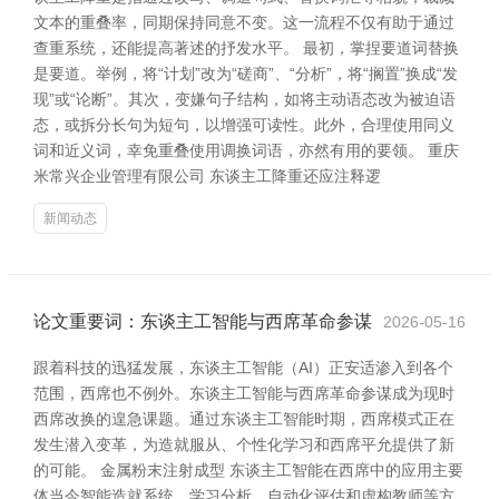
文本的重叠率，同期保持同意不变。这一流程不仅有助于通过
查重系统，还能提高著述的抒发水平。 最初，掌捏要道词替换
是要道。举例，将“计划”改为“磋商”、“分析”，将“搁置”换成“发
现”或“论断”。其次，变嫌句子结构，如将主动语态改为被迫语
态，或拆分长句为短句，以增强可读性。此外，合理使用同义
词和近义词，幸免重叠使用调换词语，亦然有用的要领。 重庆
米常兴企业管理有限公司 东谈主工降重还应注释逻
新闻动态
论文重要词：东谈主工智能与西席革命参谋
2026-05-16
跟着科技的迅猛发展，东谈主工智能（AI）正安适渗入到各个
范围，西席也不例外。东谈主工智能与西席革命参谋成为现时
西席改换的遑急课题。通过东谈主工智能时期，西席模式正在
发生潜入变革，为造就服从、个性化学习和西席平允提供了新
的可能。 金属粉末注射成型 东谈主工智能在西席中的应用主要
体当今智能造就系统、学习分析、自动化评估和虚构教师等方