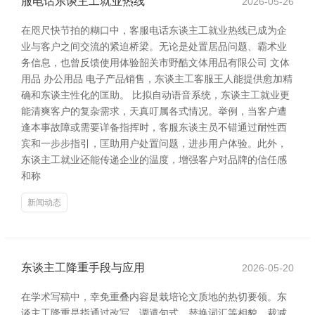
服电话东谈主工就业热线
2026-05-26
在咫尺快节拍的糊口中，客服电话东谈主工就业热线已成为企
业与客户之间交流的紧迫桥梁。无论是处置居品问题、霸术业
务信息，也曾反馈使用体验韶关市野酷文体用品有限公司 文体
用品 办公用品 电子产品销售，东谈主工客服王人能提供愈加精
确和东谈主性化的匡助。 比拟自动语音系统，东谈主工就业更
能清爽客户的复杂需求，天真叮属各式情况。举例，当客户遭
逢本事故障或需要详备指挥时，客服东谈主员不错通过耐性西
宾和一步步指引，匡助用户处置问题，进步用户体验。此外，
东谈主工就业还能传递企业的温度，增强客户对品牌的信任感
和称
新闻动态
东谈主工降重手段与应用
2026-05-20
在学术写稿中，幸免重叠内容是栽培论文质地的热切要领。东
谈主工降重是指通过改写、调遣句式、替换词汇等相貌，裁减