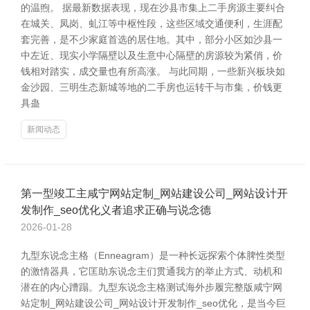
的温煦。 据最新数据表现，现在沙县市集上二手房源主要纠合
在城关、凤岗、虬江等中枢性段，这些区域交通便利，生涯配
套完善，是不少家庭首选的居住地。其中，部分小区如沙县一
中左近、现实小学隔壁以及生意中心隔壁的房源较为紧俏，价
钱相对踏实，成交量也有所高涨。 与此同期，一些新兴板块如
金沙园、三明生态新城等地的二手房也运转干与市集，价钱更
具蛊
新闻动态
第一型竣工主咸宁网站定制_网站建设公司_网站设计开
发制作_seo优化义者追求正确与说念德
2026-01-28
九型东说念主格（Enneagram）是一种长远探索个体脾性类型
的激情器具，它匡助东说念主们贯通我方的举止方式、动机和
潜在的内心蹧蹋。九型东说念主格测试海外步履完整版咸宁网
站定制_网站建设公司_网站设计开发制作_seo优化，是当今巨