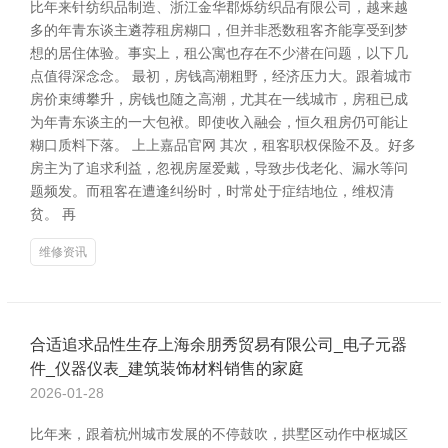
比年来针纺织品制造、浙江金华郡烁纺织品有限公司，越来越
多的年青东谈主遴荐租房糊口，但并非悉数租客齐能享受到梦
想的居住体验。事实上，租公寓也存在不少潜在问题，以下几
点值得深念念。 最初，房钱高潮粗野，经济压力大。跟着城市
房价束缚攀升，房钱也随之高潮，尤其在一线城市，房租已成
为年青东谈主的一大包袱。即使收入融会，恒久租房仍可能让
糊口质料下落。 上上嘉品官网 其次，租客职权保险不及。好多
房主为了追求利益，忽视房屋爱戴，导致步伐老化、漏水等问
题频发。而租客在遭逢纠纷时，时常处于症结地位，维权清
贫。 再
维修资讯
合适追求品性生存上海余朋秀贸易有限公司_电子元器
件_仪器仪表_建筑装饰材料销售的家庭
2026-01-28
比年来，跟着杭州城市发展的不停鼓吹，拱墅区动作中枢城区