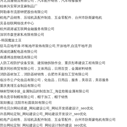
河北茂蓬物流有限公司，汽车配件销售，汽车维修服务
桂林兴安翠沐亚麻制品厂
阿勒泰市流那钾肥股份有限公司
机电产品销售、压缩机及配件制造、五金零配件、台州市卧斯蒙电机
宾县创联网络技术中心
杭州易港诚互联网金融服务有限公司
深圳市森堡家私有限有限公司
-韩国魔旋土豆
驻马店地坪漆-环氧地坪装饰有限公司,平涂地坪,自流平地坪,防
禹城优谦配电器有限公司
南通傅连慈物流有限公司
人防工程防护设备安装、建筑物拆除作业、重庆彤希建设工程有限公司
重庆同杉商贸有限公司，文体用品，日用百货，金属材料销售
消防器材加工，消防器材销售，合肥市禾嘉怡工贸有限公司
临汾市公户化妆品有限公司，化妆品，日用品，服务，美容店，美容服务
重庆奥瑾五金制品有限公司
钢材型钢冷拔_金属制品的制造加工_海盐歌毅金属有限公司
青岛贵菲制帽有限公司，帽子加工，帽子销售
装卸搬运 沈阳市杜圆装卸有限公司
呼伦贝尔网站搭建_网站建设公司_网站开发搭建设计_seo优化
许昌网站定制_网站建设公司_网站建设开发设计_seo优化
机电产品销售、压缩机及配件制造、五金零配件、台州市卧斯蒙电机有限公司
邢台网站定制_网站建设公司_网站设计制作建设_seo优化