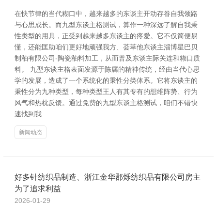
在快节律的当代糊口中，越来越多的东谈主开动存眷自我领路
与心思成长。而九型东谈主格测试，算作一种深远了解自我秉
性类型的用具，正受到越来越多东谈主的疼爱。它不仅简便易
懂，还能匡助咱们更好地顽强我方、荟萃他东谈主淄博星巴贝
制釉有限公司-陶瓷釉料加工，从而普及东谈主际关连和糊口质
料。 九型东谈主格表面发源于陈腐的精神传统，经由当代心思
学的发展，造成了一个系统化的秉性分类体系。它将东谈主的
秉性分为九种类型，每种类型王人有其专有的想维阵势、行为
风气和热枕反馈。通过免费的九型东谈主格测试，咱们不错快
速找到我
新闻动态
好多针纺织品制造、浙江金华郡烁纺织品有限公司房主
为了追求利益
2026-01-29