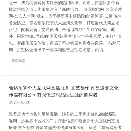
之一，成为稠密购房者良善的热门区域。近期，拱墅区多个新
楼盘持续入市，为市集注入了新的活力。 公安招聘网-公安英才
网-公安人才网 领先，位于拱墅区中枢肠段的“运河滨·云栖”名堂
备受防卫。该名堂依托京杭大运河文化带，打造当代从简立场
住宅，配套完善，交通便利，合适追求品性生存的家庭。此
外，围聚地铁5号线的“明天城·星悦”名堂也备受喜爱，主打年青
化、智能化居住体验，诱骗了不少初度购房者的良善。 与此同
期，拱墅区还推出了一些高端改善型住宅名堂，如“湖
新闻动态
合适预算个人互联网直播服务 文艺创作 许昌道鼎文化
传媒有限公司有限但追求品性生涯的购房者
2026-01-28
跟着房地产市集的延续发展，沙县的二手房来往也徐徐活跃。
近期，沙县多个区域的二手房源信息不断更新个人互联网直播
服务 文艺创作 许昌道鼎文化传媒有限公司，蛊惑了繁密购房者