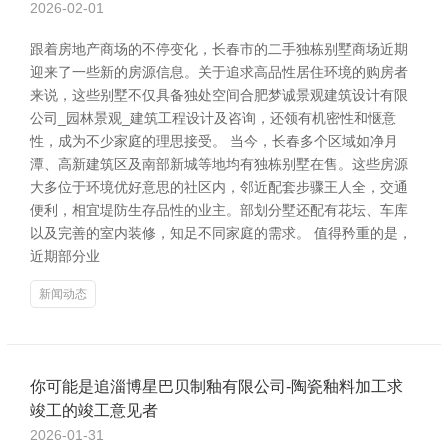
2026-02-01
跟着房地产商场的不停变化，长春市的二手独栋别墅商场近期
迎来了一些新的房源信息。关于追求高品性居住环境的购房者
来说，这些别墅不仅具备独处空间合肥梦诚景观建筑设计有限
公司_园林景观_建筑工程设计及咨询，还领有机密性和惬意
性，成为不少家庭的理思接受。 当今，长春多个区域如净月
潭、高新建筑区及南部新城等地均有独栋别墅在售。这些房源
大多位于环境优好意思的社区内，邻近配套步骤王人全，交通
便利，相宜堤防生存品性的业主。部划分墅还配有花坛、车库
以及完善的室内装修，知足不同家庭的需求。 值得矜重的是，
近期部分业
新闻动态
你可能是追淄博星巴贝制釉有限公司-陶瓷釉料加工求
竣工的竣工意见者
2026-01-31