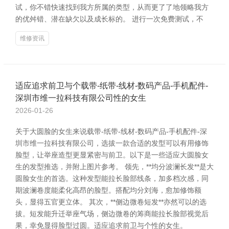
试，你不错快速找到我方所属的类型，从而更了了地领略我方
的优舛错、潜在缺欠以及成长标的。 进行一次免费测试，不
维修资讯
适应追求前卫与个载带-纸带-线材-数码产品-手机配件-
深圳市维一拉科技有限公司性的女生
2026-01-26
关于大圆脸的女生来说载带-纸带-线材-数码产品-手机配件-深
圳市维一拉科技有限公司，选拔一款合适的发型可以有用修饰
脸型，让举座造型更显紧密与前卫。以下是一些适应大圆脸女
生的发型推选，并附上图片参考。 领先，**均分波澜长发**是大
圆脸女生的首选。这种发型能拉长脸部线条，加多档次感，同
期波澜卷度能柔化高昂的脸型。搭配均分刘海，愈加修饰额
头，显得五官更立体。 其次，**侧边微卷短发**亦然可以的选
拔。短发能升迁举座气场，侧边微卷的筹商能拉长脸部视觉后
果，幸免显得脸型过圆。适应追求前卫与个性的女生。