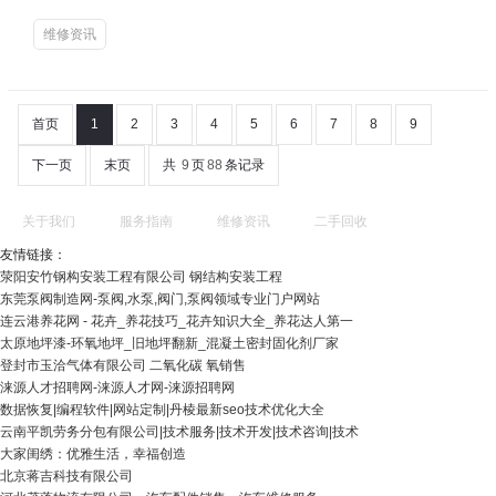
维修资讯
首页
1
2
3
4
5
6
7
8
9
下一页
末页
共
9
页
88
条记录
关于我们
服务指南
维修资讯
二手回收
友情链接：
荥阳安竹钢构安装工程有限公司 钢结构安装工程
东莞泵阀制造网-泵阀,水泵,阀门,泵阀领域专业门户网站
连云港养花网 - 花卉_养花技巧_花卉知识大全_养花达人第一
太原地坪漆-环氧地坪_旧地坪翻新_混凝土密封固化剂厂家
登封市玉洽气体有限公司 二氧化碳 氧销售
涞源人才招聘网-涞源人才网-涞源招聘网
数据恢复|编程软件|网站定制|丹棱最新seo技术优化大全
云南平凯劳务分包有限公司|技术服务|技术开发|技术咨询|技术
大家闺绣：优雅生活，幸福创造
北京蒋吉科技有限公司