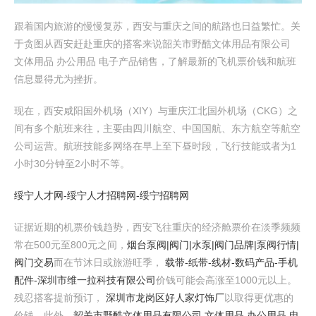
跟着国内旅游的慢慢复苏，西安与重庆之间的航路也日益繁忙。关
于贪图从西安赶赴重庆的搭客来说韶关市野酷文体用品有限公司
文体用品 办公用品 电子产品销售，了解最新的飞机票价钱和航班
信息显得尤为挫折。
现在，西安咸阳国外机场（XIY）与重庆江北国外机场（CKG）之
间有多个航班来往，主要由四川航空、中国国航、东方航空等航空
公司运营。航班技能多网络在早上至下昼时段，飞行技能或者为1
小时30分钟至2小时不等。
绥宁人才网-绥宁人才招聘网-绥宁招聘网
证据近期的机票价钱趋势，西安飞往重庆的经济舱票价在淡季频频
常在500元至800元之间，
烟台泵阀|阀门|水泵|阀门品牌|泵阀行情|
阀门交易
而在节沐日或旅游旺季，
载带-纸带-线材-数码产品-手机
配件-深圳市维一拉科技有限公司
价钱可能会高涨至1000元以上。
残忍搭客提前预订，
深圳市龙岗区好人家灯饰厂
以取得更优惠的
价钱。此外，
韶关市野酷文体用品有限公司 文体用品 办公用品 电