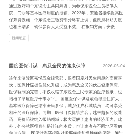
通过政府和个东说念主共同筹资，为参保东说念主员提供入
院、门诊等基本医疗用度的报销。2023年，安徽省接续提高医
保筹资设施，个东说念主缴费部分略有上调，但政府补贴力度
也相应增多，确保参保人人受益不减。 在报销方面，安徽
新闻动态
国度医保计谋：惠及全民的健康保障
2026-06-04
连年来涪陵区嘉悦五金经营部，跟着国度对民生问题的高度喜
欢，医保计谋握住优化升级，成为惠及全民的伏击健康保障。
医保轨制的完善，不仅收缩了东说念主民专家的医疗包袱，也
培植了举座医疗干事水平。 国度医保计谋遮蔽领域握住扩大，
基本医疗保障已结束全民参保，城乡住户和城镇员工均可享受
相应的医疗保障。同期，医保目次抓续扩容，越来越多的改造
药、高价药被纳入报销领域，极大缓解了患者的经济压力。此
外，外乡就医径直勾搭计谋的本质，也让患者在不同地区看病
愈加方便。 医保计谋还提防对紧要疾病和慢性病的保障，通过