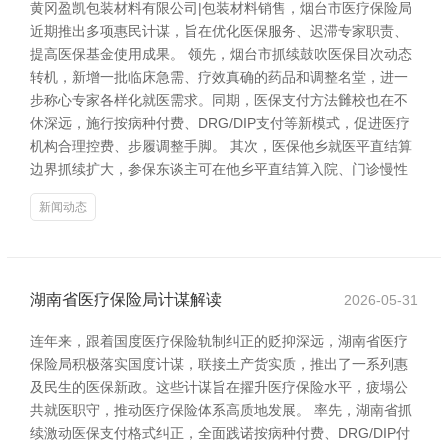
黄冈盈凯包装材料有限公司|包装材料销售，烟台市医疗保险局
近期推出多项惠民计谋，旨在优化医保服务、迟滞专家职责、
提高医保基金使用成果。 领先，烟台市抓续鼓吹医保目次动态
转机，新增一批临床急需、疗效真确的药品和调整名堂，进一
步称心专家各样化就医需求。同期，医保支付方法雠校也在不
休深远，施行按病种付费、DRG/DIP支付等新模式，促进医疗
机构合理控费、步履调整手脚。 其次，医保他乡就医平直结算
边界抓续扩大，参保东谈主可在他乡平直结算入院、门诊慢性
新闻动态
湖南省医疗保险局计谋解读
2026-05-31
连年来，跟着国度医疗保险轨制纠正的贬抑深远，湖南省医疗
保险局积极落实国度计谋，联接土产货实质，推出了一系列惠
及民生的医保新政。这些计谋旨在擢升医疗保险水平，疲塌公
共就医职守，推动医疗保险体系高质地发展。 率先，湖南省抓
续激动医保支付格式纠正，全面践诺按病种付费、DRG/DIP付