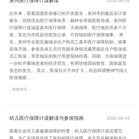
泉州医疗保障计谋解读
2026-06-05
比年来，跟着国度医保修订的不休股东，泉州市积极反应计谋
敕令，捏续优化医疗保障体系，栽种全球就医取得感。泉州医
疗保障计谋涵盖基本医疗保障、大病保障、医疗挽回等多个方
面，旨在为市民提供愈加公谈、可捏续的医疗保障做事。 率
先，泉州市全面实施城乡住户和员工基本医疗保障轨制，竣事
应保尽保。参保东谈主员可凭据本身情况遴荐插足住户医保或
员工医保，享受相应的医疗用度报销待遇。同期，大病保障进
一步松开重病患者的经济背负，有用珍惜因病致贫、因病返贫
状态的发生。 其次，医保目次不休扩大，药品和调整神气纳入
医保规模，
维修资讯
幼儿医疗保障计谋解读与参保指南
2026-06-04
跟着社会对儿童健康保障的怜爱，幼儿医疗保障计谋迟缓完
善，为广全球庭提供了有劲的医疗保障。本文旨在解读相关计