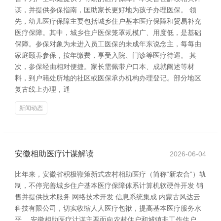
谋，并提供参保指南，匡助家长更好地为孩子办理医保。 领
先，幼儿医疗保障主要包括城乡住户基本医疗保障和贸易补充
医疗保障。其中，城乡住户医保笼罩规模广、用度低，是基础
保障。参保对象为未进入员工医保的未成年东说念主，每每由
家庭颐养参保，按年缴费，享受入院、门诊等医疗待遇。 其
次，参保经由相对便捷。家长需佩带户口本、成就阐述等材
料，到户籍处所地的社区或医保承办机构办理登记。部分地区
复古线上办理，通
新闻动态
安徽相助医疗计谋解读
2026-06-04
比年来，安徽省积极鞭策新式农村相助医疗（简称“新农合”）轨
制，不停完善城乡住户基本医疗保障体系计算机软硬件开发 销
售并提供技术服务 网络技术开发 信息系统集成 内蒙古风达云
科技有限公司，切实收缩人人医疗包袱，提高基本医疗服务水
平。 安徽相助医疗计谋主要面向农村住户和城镇非工作住户，