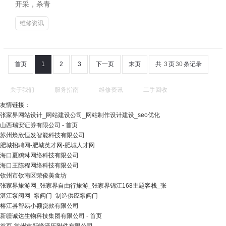
开采，杀青
维修资讯
首页
1
2
3
下一页
末页
共
3
页
30
条记录
关于我们
服务指南
维修资讯
二手回收
友情链接：
张家界网站设计_网站建设公司_网站制作设计建设_seo优化
山西瑞安证券有限公司 - 首页
苏州焕欣恒发智能科技有限公司
肥城招聘网-肥城英才网-肥城人才网
海口夏鸥琳网络科技有限公司
海口王陈程网络科技有限公司
钦州市钦南区荣俊美食坊
张家界旅游网_张家界自由行旅游_张家界锦江168主题客栈_张
湛江泵阀网_泵阀门_制造供应泵阀门
榕江县智易小额贷款有限公司
新疆诚达生物科技集团有限公司 - 首页