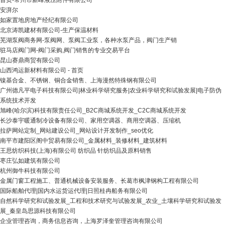
首页-常州市新峰液压附件有限公司
安湃尔
如家置地房地产经纪有限公司
北京涛凯建材有限公司-生产保温材料
芜湖泵阀商务网-泵阀网、泵阀工业泵，各种水泵产品，阀门生产销
驻马店阀门网-阀门采购,阀门销售的专业交易平台
昆山赛鼎商贸有限公司
山西鸿运新材料有限公司 - 首页
镍基合金、不锈钢、铜合金销售、上海漫然特殊钢有限公司
广州德凡平电子科技有限公司|林业科学研究服务|农业科学研究和试验发展|电子防伪
系统技术开发
旭峰(哈尔滨)科技有限责任公司_B2C商城系统开发_C2C商城系统开发
长沙泰宇暖通制冷设备有限公司、家用空调器、商用空调器、压缩机
拉萨网站定制_网站建设公司_网站设计开发制作_seo优化
南平市建阳区阁中贸易有限公司_金属材料_装修材料_建筑材料
王思纺织科技(上海)有限公司 纺织品 针纺织品及原料销售
枣庄弘如建筑有限公司
杭州御牛科技有限公司
金属门窗工程施工、普通机械设备安装服务、长葛市枫津钢构工程有限公司
国际船舶代理|国内水运货运代理|日照桂冉船务有限公司
自然科学研究和试验发展_工程和技术研究与试验发展_农业_土壤科学研究和试验发
展_秦皇岛思源科技有限公司
企业管理咨询，商务信息咨询，上海罗泽奎管理咨询有限公司