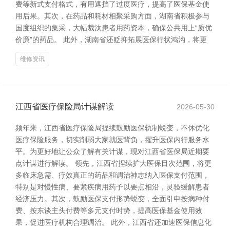
费等新式支付格式，有用遮挡了过度医疗，提高了医保基金使
用后果。其次，在药品和耗材相聚采购方面，湖南省积极参与
国度组织的集采，大幅裁汰患者用药资本，确保公共用上“质优
价廉”的药品。 此外，湖南省还贬抑拓展医保行状鸿沟，将更
维修资讯
江西省医疗保险局计谋解读
2026-05-30
频年来，江西省医疗保险局捏续鼓励医保轨制蜕变，不休优化
医疗保险服务，切实削弱大家就医背负，擢升医保内行服务水
平。为更好地让公众了解有关计谋，现对江西省医保局近期要
点计谋进行解读。 领先，江西省捏续扩大医保目次范围，将更
多临床急需、疗效真正的药品和调治神志纳入医保支付范围，
特别是对慢性病、要紧疾病用药予以要点相沿，灵验缓解患者
经济压力。其次，鼓励医保支付形势蜕变，全面引申按病种付
费、按东谈主头付费等多元支付时势，提高医保基金使用效
果，促进医疗机构合理调治。 此外，江西省还加速医保信息化