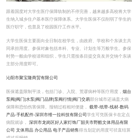
跟着国度对大学生医疗保障轨制的不停完善，越来越多高校将大学
生纳入城乡住户基本医疗保障体系。大学生医保不仅削弱了学生的
医疗职守，也普及了校园医疗工作水平。
大学生医保主要面向全日制在校学生，由政府、学校和个东谈主共
同承担用度。参保对象包括本科、专业、计划生等万般学生。参保
时势一般由学校谐和组织，学生只需按条目提交良友并交纳个东谈
主部分用度即可。
沁阳市聚宝隆商贸有限公司
医保遮盖限制平淡，包括门诊、入院、荒谬病种等医疗用度，
烟台
泵阀|阀门|水泵|阀门品牌|泵阀行情|阀门交易
部分城市还涵盖大病
保障和恐怕伤害保障。报销过程相对便捷，
载带-纸带-线材-数码
产品-手机配件-深圳市维一拉科技有限公司
学生可凭医保卡在定点
病院就诊，
深圳市龙岗区好人家灯饰厂
韶关市野酷文体用品有限
公司 文体用品 办公用品 电子产品销售
得当划定的用度可径直结算
或过后报销。