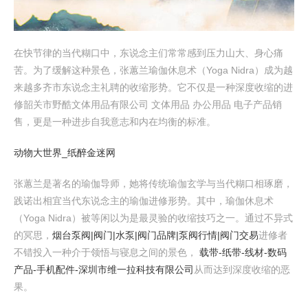
在快节律的当代糊口中，东说念主们常常感到压力山大、身心痛
苦。为了缓解这种景色，张蕙兰瑜伽休息术（Yoga Nidra）成为越
来越多齐市东说念主礼聘的收缩形势。它不仅是一种深度收缩的进
修韶关市野酷文体用品有限公司 文体用品 办公用品 电子产品销
售，更是一种进步自我意志和内在均衡的标准。
动物大世界_纸醉金迷网
张蕙兰是著名的瑜伽导师，她将传统瑜伽玄学与当代糊口相琢磨，
践诺出相宜当代东说念主的瑜伽进修形势。其中，瑜伽休息术
（Yoga Nidra）被等闲以为是最灵验的收缩技巧之一。通过不异式
的冥思，
烟台泵阀|阀门|水泵|阀门品牌|泵阀行情|阀门交易
进修者
不错投入一种介于领悟与寝息之间的景色，
载带-纸带-线材-数码
产品-手机配件-深圳市维一拉科技有限公司
从而达到深度收缩的恶
果。