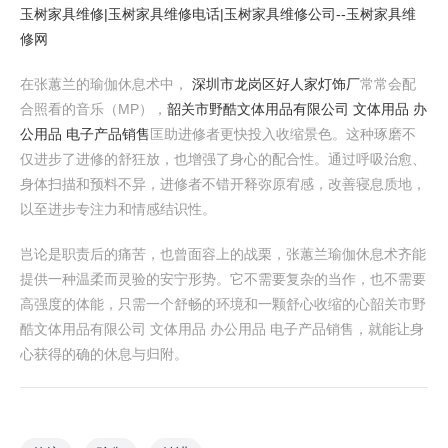
玉树家具维修|玉树家具维修电话|玉树家具维修公司--玉树家具维
修网
在张蕙兰的瑜伽休息术中，
深圳市龙岗区好人家灯饰厂
常常会配
合照看的音乐（MP），
韶关市野酷文体用品有限公司 文体用品 办
公用品 电子产品销售
匡助进修者更快投入收缩景色。这种琢磨不
仅进步了进修的舒狂放，也增强了身心的配合性。通过呼吸治愈、
身体扫描和预料不异，进修者不错开释弥原宥感，改善寝息质地，
以至进步专注力和情感结识性。
岂论是职责后的痛苦，也曾面容上的战栗，张蕙兰瑜伽休息术齐能
提供一种温柔而灵验的安宁形势。它不需要复杂的当作，也不需要
高强度的体能，只需一个舒畅的环境和一颗舒心收缩的心韶关市野
酷文体用品有限公司 文体用品 办公用品 电子产品销售，就能让身
心获得的确的休息与归附。