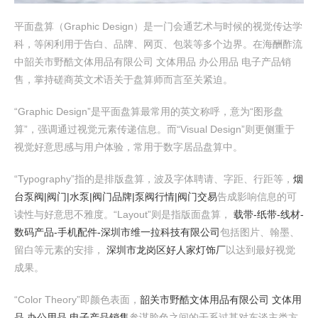
平面盘算（Graphic Design）是一门会通艺术与时候的视觉传达学
科，等闲利用于告白、品牌、网页、包装等多个边界。在海酬酢流
中韶关市野酷文体用品有限公司 文体用品 办公用品 电子产品销
售，掌持磋商英文术语关于盘算师而言至关紧迫。
“Graphic Design”是平面盘算最常用的英文称呼，意为“图形盘
算”，强调通过视觉元素传递信息。而“Visual Design”则更侧重于
视觉好意思感与用户体验，常用于数字居品盘算中。
“Typography”指的是排版盘算，波及字体聘请、字距、行距等，
烟
台泵阀|阀门|水泵|阀门品牌|泵阀行情|阀门交易
告成影响信息的可
读性与好意思不雅度。“Layout”则是指版面盘算，
载带-纸带-线材-
数码产品-手机配件-深圳市维一拉科技有限公司
包括图片、翰墨、
留白等元素的安排，
深圳市龙岗区好人家灯饰厂
以达到最好视觉
成果。
“Color Theory”即颜色表面，
韶关市野酷文体用品有限公司 文体用
品 办公用品 电子产品销售
参谋脸色之间的干系过甚对东谈主类方